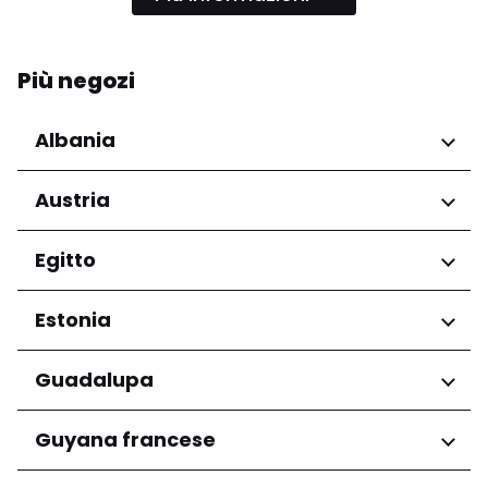
Più negozi
Albania
Regioni
Austria
Qarku i Tiranës
Regioni
Egitto
Niederösterreich
Regioni
Estonia
Salzburg
Wien
Governatorato del Cairo
Regioni
Guadalupa
Harju maakond
Regioni
Guyana francese
Tartu maakond
Grande-Terre