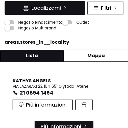
Localizzami
Filtri
Negozio Rinascimento
Outlet
Negozio Multibrand
areas.stores_in__locality
Lista
Mappa
KATHYS ANGELS
VIA LAZARAKI 22 164 651 Glyfada-Atene
21 0894 1494
Più informazioni
Più informazioni