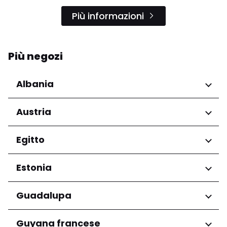
Più informazioni
Più negozi
Albania
Regioni
Austria
Qarku i Tiranës
Regioni
Egitto
Niederösterreich
Regioni
Estonia
Salzburg
Wien
Governatorato del Cairo
Regioni
Guadalupa
Harju maakond
Regioni
Guyana francese
Tartu maakond