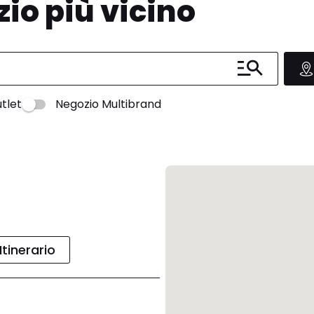
zio più vicino
tlet
Negozio Multibrand
Itinerario