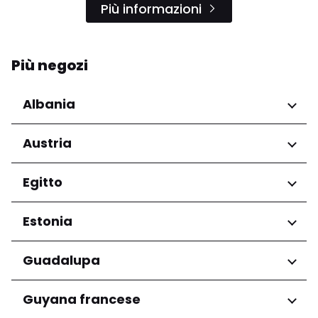
Più informazioni
Più negozi
Albania
Regioni
Austria
Qarku i Tiranës
Regioni
Egitto
Niederösterreich
Regioni
Estonia
Salzburg
Wien
Governatorato del Cairo
Regioni
Guadalupa
Harju maakond
Regioni
Guyana francese
Tartu maakond