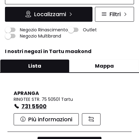
Localizzami
Filtri
Negozio Rinascimento
Outlet
Negozio Multibrand
I nostri negozi in Tartu maakond
Lista
Mappa
APRANGA
RINGTEE STR. 75 50501 Tartu
731 5500
Più informazioni