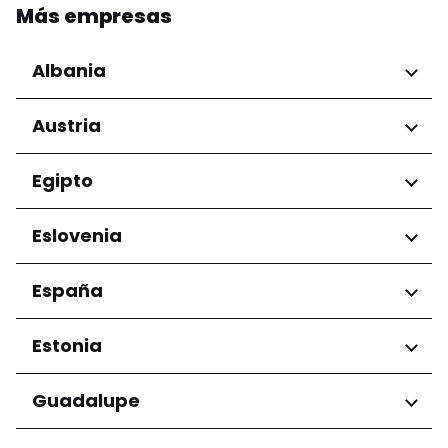
Más empresas
Albania
Regiones
Austria
Condado de Tirana
Regiones
Egipto
Niederösterreich
Regiones
Eslovenia
Salzburg
Wien
Gobernación de El Cairo
Regiones
España
Ljubljana
Regiones
Estonia
Andalucía
Regiones
Guadalupe
Harju maakond