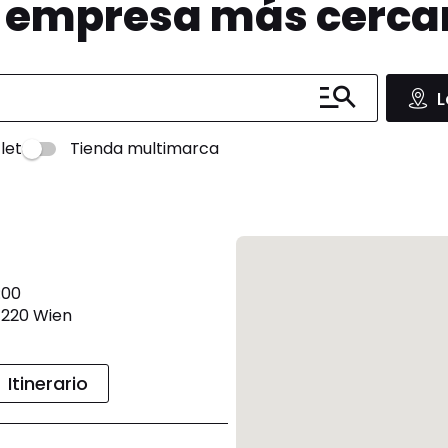
u empresa más cerc
L
let
Tienda multimarca
:00
1220 Wien
Itinerario