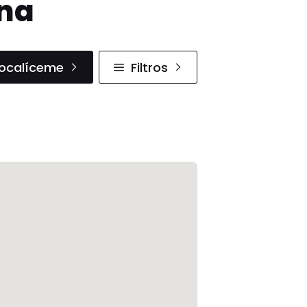
ana
ocalíceme
Filtros