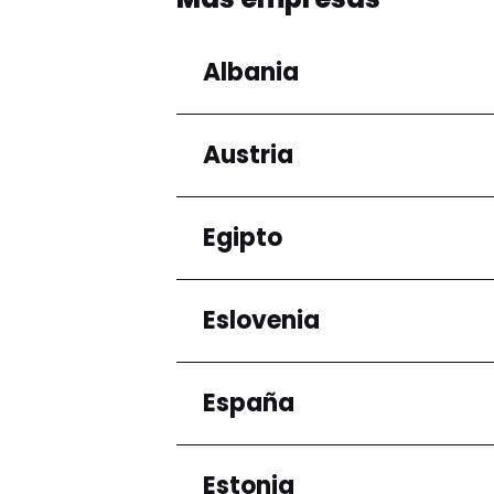
Albania
Austria
Regiones
Condado de Tirana
Egipto
Regiones
Niederösterreich
Eslovenia
Regiones
Gobernación de El Ca
España
Regiones
Ljubljana
Estonia
Regiones