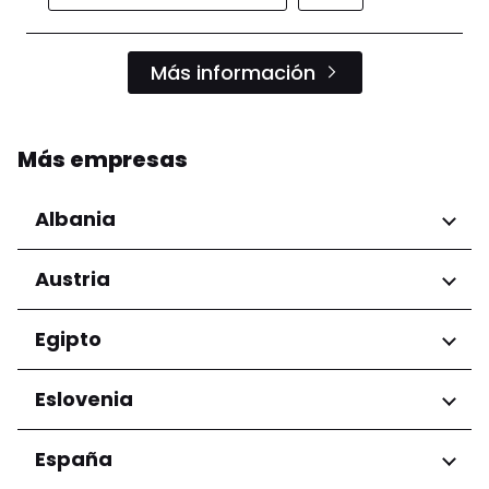
Más información
Más empresas
Albania
Regiones
Austria
Condado de Tirana
Regiones
Egipto
Niederösterreich
Regiones
Eslovenia
Salzburg
Wien
Gobernación de El Cairo
Regiones
España