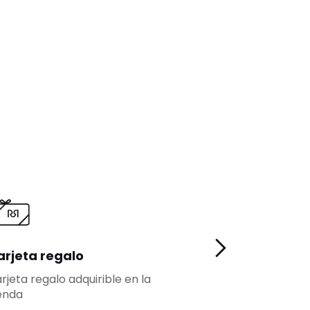
arjeta regalo
Fidelidad
rjeta regalo adquirible en la
Más ventajas pa
enda
fidelizados