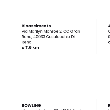
Rinascimento
Via Marilyn Monroe 2, CC Gran
C
Reno,
40033 Casalecchio Di
Reno
a 7,6 km
BOWLING