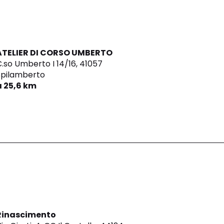
ATELIER DI CORSO UMBERTO
.so Umberto I 14/16,
41057
Spilamberto
a 25,6 km
Rinascimento