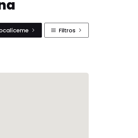
ana
ocalíceme
Filtros