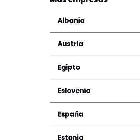
Albania
Austria
Regiones
Condado de Tirana
Egipto
Regiones
Niederösterreich
Eslovenia
Regiones
Gobernación de El Ca
España
Regiones
Ljubljana
Estonia
Regiones