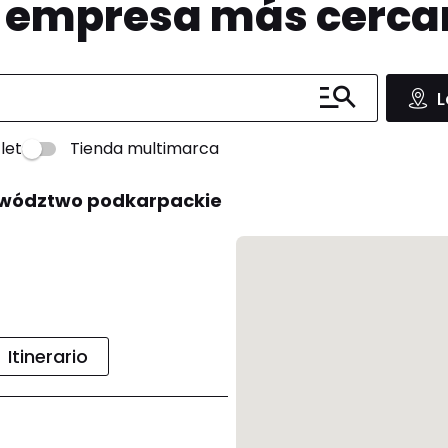
u empresa más cerc
L
let
Tienda multimarca
ewództwo podkarpackie
Itinerario