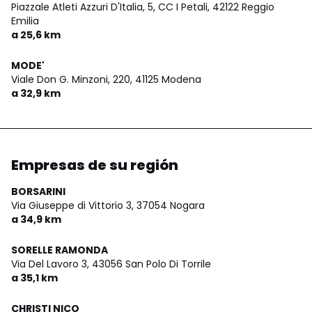
Piazzale Atleti Azzuri D'Italia, 5, CC I Petali,
42122 Reggio
Emilia
a 25,6 km
MODE'
Viale Don G. Minzoni, 220,
41125 Modena
a 32,9 km
Empresas de su región
BORSARINI
Via Giuseppe di Vittorio 3,
37054 Nogara
a 34,9 km
SORELLE RAMONDA
Via Del Lavoro 3,
43056 San Polo Di Torrile
a 35,1 km
CHRISTI NICO