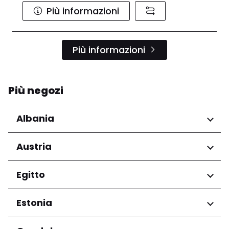
Più informazioni
Più informazioni
Più negozi
Albania
Regioni
Austria
Qarku i Tiranës
Regioni
Egitto
Niederösterreich
Regioni
Estonia
Salzburg
Wien
Governatorato del Cairo