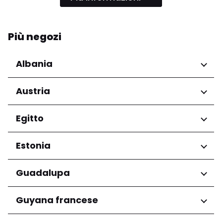
Più negozi
Albania
Regioni
Austria
Qarku i Tiranës
Regioni
Egitto
Niederösterreich
Regioni
Estonia
Salzburg
Wien
Governatorato del Cairo
Regioni
Guadalupa
Harju maakond
Regioni
Guyana francese
Tartu maakond
Grande-Terre