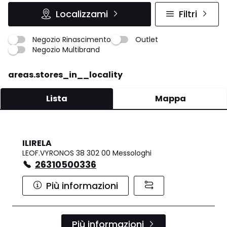
Localizzami
Filtri
Negozio Rinascimento
Outlet
Negozio Multibrand
areas.stores_in__locality
Lista
Mappa
ILIRELA
LEOF.VYRONOS 38 302 00 Messologhi
26310500336
Più informazioni
Più informazioni