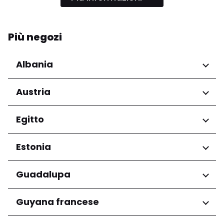
Più negozi
Albania
Regioni
Austria
Qarku i Tiranës
Regioni
Egitto
Niederösterreich
Regioni
Estonia
Salzburg
Wien
Governatorato del Cairo
Regioni
Guadalupa
Harju maakond
Regioni
Guyana francese
Tartu maakond
Grande-Terre