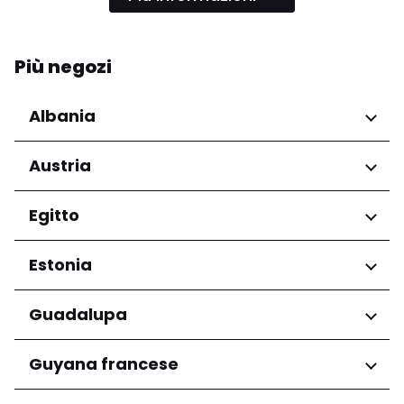
Più negozi
Albania
Regioni
Austria
Qarku i Tiranës
Regioni
Egitto
Niederösterreich
Regioni
Estonia
Salzburg
Wien
Governatorato del Cairo
Regioni
Guadalupa
Harju maakond
Regioni
Guyana francese
Tartu maakond
Grande-Terre