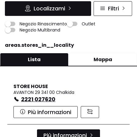
Localizzami
Filtri
Negozio Rinascimento
Outlet
Negozio Multibrand
areas.stores_in__locality
Lista
Mappa
STORE HOUSE
AVANTON 29 341 00 Chalkida
2221 027620
Più informazioni
Più informazioni