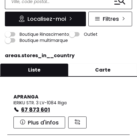
Localisez-moi
Filtres
Boutique Rinascimento
Outlet
Boutique multimarque
areas.stores_in__country
Liste
Carte
APRANGA
IERIKU STR. 3 LV-1084 Riga
67 873 601
Plus d'infos