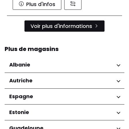
Plus d'infos
Voir plus d'informations
Plus de magasins
Albanie
Régions
Autriche
Préfecture de Tirana
Régions
Espagne
Niederösterreich
Régions
Estonie
Salzburg
Wien
Andalucía
Régions
Guadeloupe