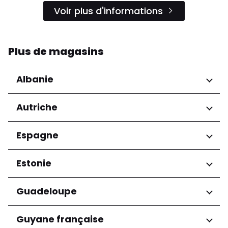
Voir plus d'informations
Plus de magasins
Albanie
Régions
Autriche
Préfecture de Tirana
Régions
Espagne
Niederösterreich
Régions
Estonie
Salzburg
Wien
Andalucía
Régions
Guadeloupe
Harju maakond
Régions
Guyane française
Tartu maakond