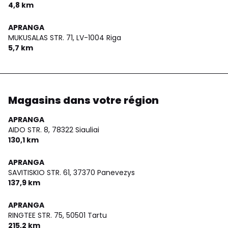
4,8 km
APRANGA
MUKUSALAS STR. 71,
LV-1004 Riga
5,7 km
Magasins dans votre région
APRANGA
AIDO STR. 8,
78322 Siauliai
130,1 km
APRANGA
SAVITISKIO STR. 61,
37370 Panevezys
137,9 km
APRANGA
RINGTEE STR. 75,
50501 Tartu
215,2 km