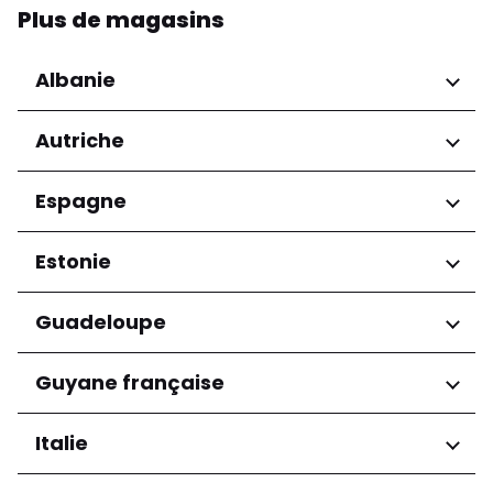
Plus de magasins
Albanie
Régions
Autriche
Préfecture de Tirana
Régions
Espagne
Niederösterreich
Régions
Estonie
Salzburg
Wien
Andalucía
Régions
Guadeloupe
Harju maakond
Régions
Guyane française
Tartu maakond
Grande-Terre
Régions
Italie
Arrondissement de Cayenne