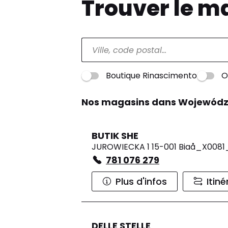
Trouver le m
Boutique Rinascimento
O
Nos magasins dans Wojewódz
BUTIK SHE
JUROWIECKA 1 15-001 Biaå_X0081
781 076 279
Plus d'infos
Itiné
DELLE STELLE