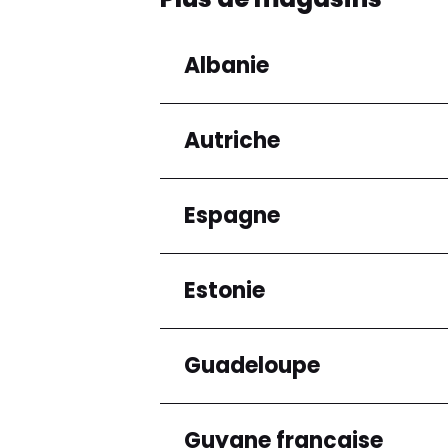
Albanie
Autriche
Régions
Préfecture de Tirana
Espagne
Régions
Niederösterreich
Estonie
Régions
Andalucía
Guadeloupe
Régions
Harju maakond
Guyane française
Régions