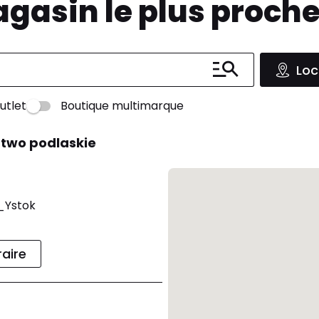
agasin le plus proch
Loc
utlet
Boutique multimarque
two podlaskie
_Ystok
raire