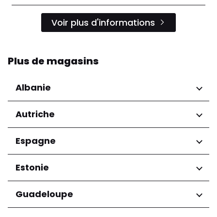
Voir plus d'informations
Plus de magasins
Albanie
Régions
Autriche
Préfecture de Tirana
Régions
Espagne
Niederösterreich
Régions
Estonie
Salzburg
Wien
Andalucía
Régions
Guadeloupe
Harju maakond