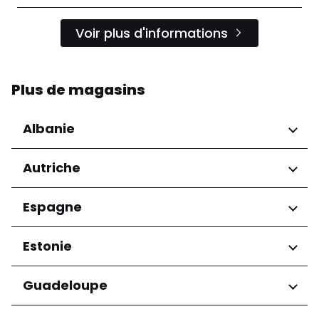
Voir plus d'informations
Plus de magasins
Albanie
Régions
Autriche
Préfecture de Tirana
Régions
Espagne
Niederösterreich
Régions
Estonie
Salzburg
Wien
Andalucía
Régions
Guadeloupe
Harju maakond