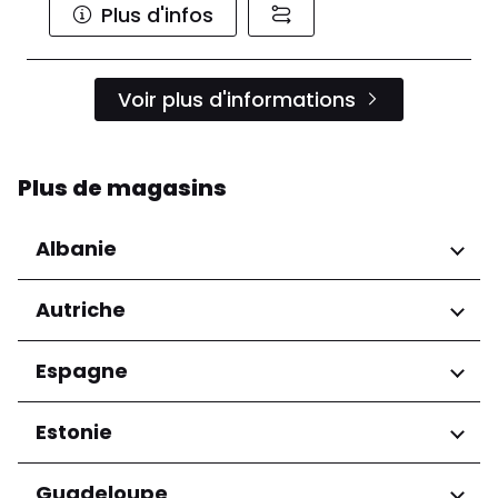
Plus d'infos
Voir plus d'informations
Plus de magasins
Albanie
Régions
Autriche
Préfecture de Tirana
Régions
Espagne
Niederösterreich
Régions
Estonie
Salzburg
Wien
Andalucía
Régions
Guadeloupe