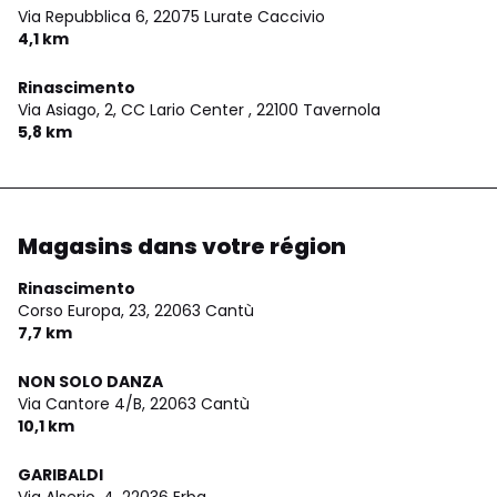
Via Repubblica 6,
22075 Lurate Caccivio
4,1 km
Rinascimento
Via Asiago, 2, CC Lario Center ,
22100 Tavernola
5,8 km
Magasins dans votre région
Rinascimento
Corso Europa, 23,
22063 Cantù
7,7 km
NON SOLO DANZA
Via Cantore 4/B,
22063 Cantù
10,1 km
GARIBALDI
Via Alserio, 4,
22036 Erba