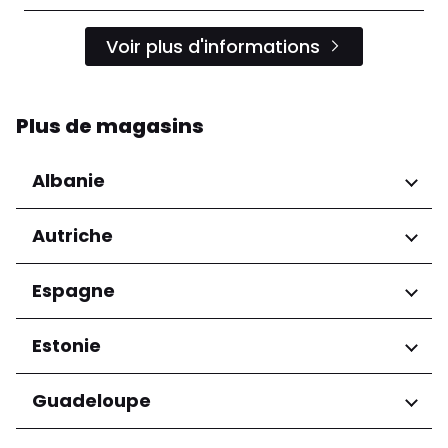
Voir plus d'informations
Plus de magasins
Albanie
Régions
Autriche
Préfecture de Tirana
Régions
Espagne
Niederösterreich
Régions
Estonie
Salzburg
Wien
Andalucía
Régions
Guadeloupe
Harju maakond