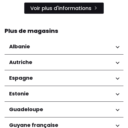
Voir plus d'informations
Plus de magasins
Albanie
Régions
Autriche
Préfecture de Tirana
Régions
Espagne
Niederösterreich
Régions
Estonie
Salzburg
Wien
Andalucía
Régions
Guadeloupe
Harju maakond
Régions
Guyane française
Tartu maakond