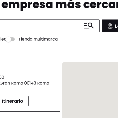
u empresa más cerc
L
let
Tienda multimarca
:00
CC Gran Roma 00143 Roma
Itinerario