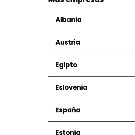
Via Laurentina, 865, CC Maximo 0
06 8777 8728
Albania
Más información
Austria
Regiones
Condado de Tirana
Egipto
Regiones
Niederösterreich
Eslovenia
Regiones
Gobernación de El Ca
España
Regiones
Ljubljana
Estonia
Regiones