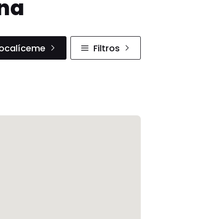
ana
ocalíceme
Filtros