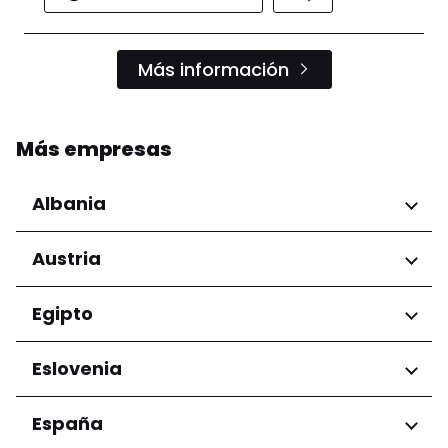
Más información
Más empresas
Albania
Regiones
Austria
Condado de Tirana
Regiones
Egipto
Niederösterreich
Regiones
Eslovenia
Salzburg
Wien
Gobernación de El Cairo
Regiones
España