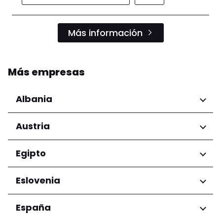
Más información
Más empresas
Albania
Regiones
Austria
Condado de Tirana
Regiones
Egipto
Niederösterreich
Regiones
Eslovenia
Salzburg
Wien
Gobernación de El Cairo
Regiones
España