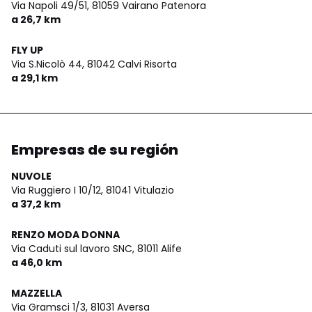
Via Napoli 49/51,
81059 Vairano Patenora
a 26,7 km
FLY UP
Via S.Nicolò 44,
81042 Calvi Risorta
a 29,1 km
Empresas de su región
NUVOLE
Via Ruggiero I 10/12,
81041 Vitulazio
a 37,2 km
RENZO MODA DONNA
Via Caduti sul lavoro SNC,
81011 Alife
a 46,0 km
MAZZELLA
Via Gramsci 1/3,
81031 Aversa