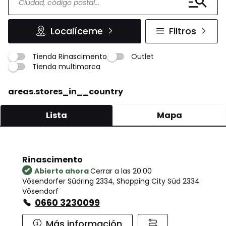
Localíceme
Filtros
Tienda Rinascimento
Outlet
Tienda multimarca
areas.stores_in__country
Lista
Mapa
Rinascimento
Abierto ahora
Cerrar a las 20:00
Vösendorfer Südring 2334, Shopping City Süd 2334
Vösendorf
0660 3230099
Más información