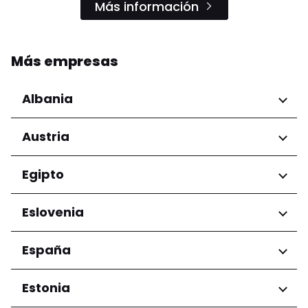
Más información
Más empresas
Albania
Regiones
Austria
Condado de Tirana
Regiones
Egipto
Niederösterreich
Regiones
Eslovenia
Salzburg
Wien
Gobernación de El Cairo
Regiones
España
Ljubljana
Regiones
Estonia