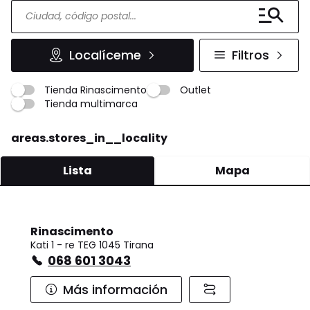
Localíceme
Filtros
Tienda Rinascimento
Outlet
Tienda multimarca
areas.stores_in__locality
Lista
Mapa
Rinascimento
Kati 1 - re TEG 1045 Tirana
068 601 3043
Más información