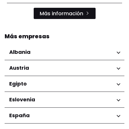
Más información
Más empresas
Albania
Regiones
Austria
Condado de Tirana
Regiones
Egipto
Niederösterreich
Regiones
Eslovenia
Salzburg
Wien
Gobernación de El Cairo
Regiones
España
Ljubljana