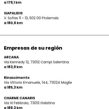
a 179,1 km
SIAPALIDIS
V. Sofias 11 - 13,
502 00 Ptolemais
a 180,6 km
Empresas de su región
ARCANA
Via Kennedy 12,
73012 Campi Salentina
a 183,9 km
Rinascimento
Via Vittorio Emanuele, 144,
73024 Maglie
a 185,3 km
CHARME CANARIS
Via XI Febbraio,
73013 Galatina
a 189,3 km