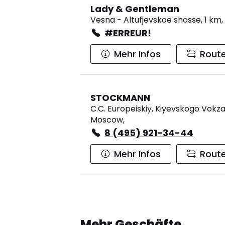
Lady & Gentleman
Vesna - Altufjevskoe shosse, 1 km, 
#ERREUR!
Mehr Infos
Rout
STOCKMANN
C.C. Europeiskiy, Kiyevskogo Vokza
Moscow,
8 (495) 921-34-44
Mehr Infos
Rout
Mehr Geschäfte