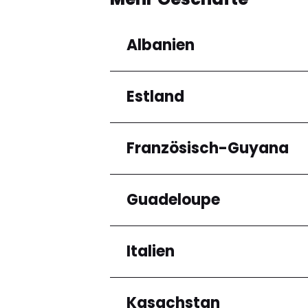
Albanien
Estland
Regionen
Qarku i Tiranës
Französisch-Guyana
Regionen
Harju maakond
Guadeloupe
Regionen
Arrondissement de C
Italien
Regionen
Grande-Terre
Kasachstan
Regionen