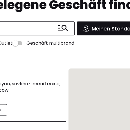
legene Geschäft fin
Meinen Stando
Outlet
Geschäft multibrand
rayon, sovkhoz imeni Lenina,
scow
e