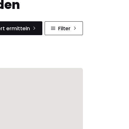
den
rt ermitteln
Filter