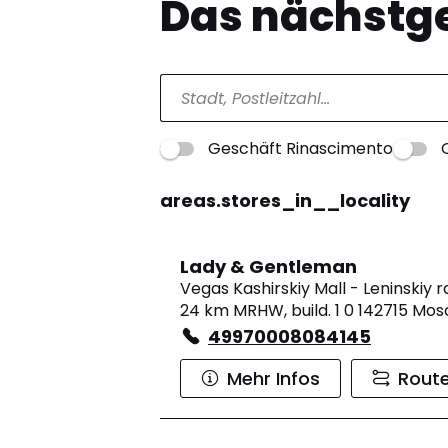
Das nächstge
Geschäft Rinascimento
areas.stores_in__locality
Lady & Gentleman
Vegas Kashirskiy Mall - Leninskiy 
24 km MRHW, build. 1 0 142715 Mo
49970008084145
Mehr Infos
Rout