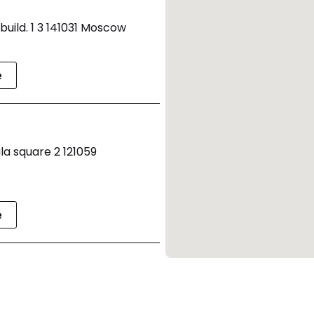
build. 1 3 141031 Moscow
e
la square 2 121059
e