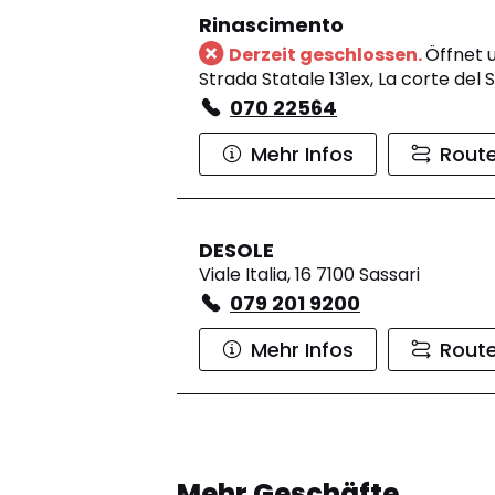
Rinascimento
Derzeit geschlossen.
Öffnet 
Strada Statale 131ex, La corte del
070 22564
Mehr Infos
Rout
DESOLE
Viale Italia, 16 7100 Sassari
079 201 9200
Mehr Infos
Rout
Rinascimento
Derzeit geschlossen.
Öffnet 
Mehr Geschäfte