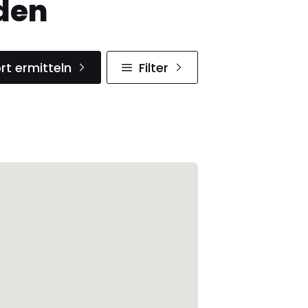
den
rt ermitteln
Filter