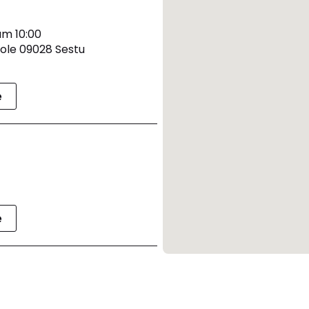
um 10:00
 Sole 09028 Sestu
e
e
um 09:00