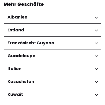
Mehr Geschäfte
Albanien
Regionen
Estland
Qarku i Tiranës
Regionen
Französisch-Guyana
Harju maakond
Regionen
Guadeloupe
Tartu maakond
Arrondissement de Cayenne
Regionen
Italien
Grande-Terre
Regionen
Kasachstan
Abruzzo
Regionen
Kuwait
Basilicata
Calabria
Almaty Region