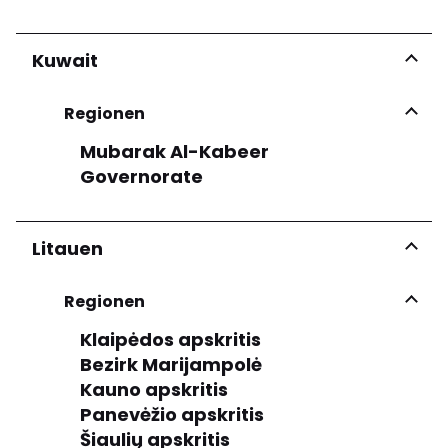
Kuwait
Regionen
Mubarak Al-Kabeer
Governorate
Litauen
Regionen
Klaipėdos apskritis
Bezirk Marijampolė
Kauno apskritis
Panevėžio apskritis
Šiaulių apskritis