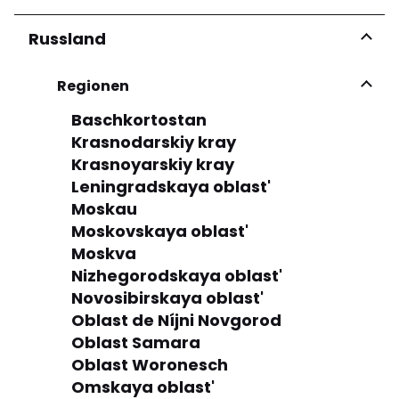
Russland
Regionen
Baschkortostan
Krasnodarskiy kray
Krasnoyarskiy kray
Leningradskaya oblast'
Moskau
Moskovskaya oblast'
Moskva
Nizhegorodskaya oblast'
Novosibirskaya oblast'
Oblast de Níjni Novgorod
Oblast Samara
Oblast Woronesch
Omskaya oblast'