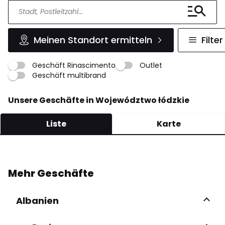
Meinen Standort ermitteln
Filter
Geschäft Rinascimento
Outlet
Geschäft multibrand
Unsere Geschäfte in Województwo łódzkie
Liste
Karte
Sklep Moda
Mehr Geschäfte
ul. Kościuszki 74 30-114 Pajęczno
607 984 886
Albanien
Mehr Infos