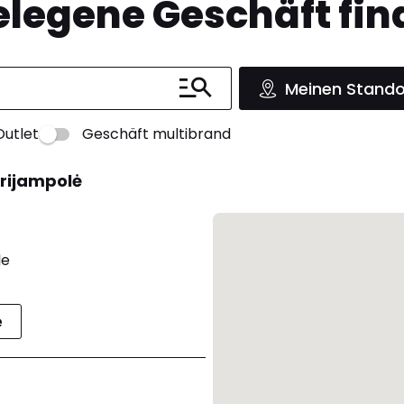
legene Geschäft fin
Meinen Stando
Outlet
Geschäft multibrand
arijampolė
le
e