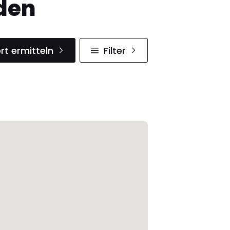
den
rt ermitteln
Filter