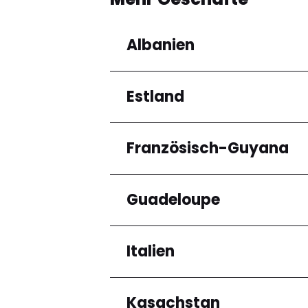
Albanien
Estland
Regionen
Qarku i Tiranës
Französisch-Guyana
Regionen
Harju maakond
Guadeloupe
Regionen
Arrondissement de C
Italien
Regionen
Grande-Terre
Kasachstan
Regionen