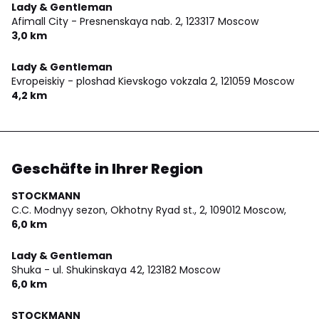
Lady & Gentleman
Afimall City - Presnenskaya nab. 2,
123317 Moscow
3,0 km
Lady & Gentleman
Evropeiskiy - ploshad Kievskogo vokzala 2,
121059 Moscow
4,2 km
Geschäfte in Ihrer Region
STOCKMANN
C.C. Modnyy sezon, Okhotny Ryad st., 2,
109012 Moscow,
6,0 km
Lady & Gentleman
Shuka - ul. Shukinskaya 42,
123182 Moscow
6,0 km
STOCKMANN