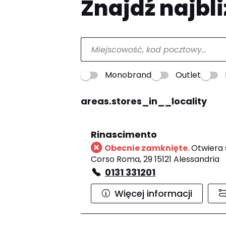
Znajdź najbli
Monobrand
Outlet
areas.stores_in__locality
Rinascimento
Obecnie zamknięte.
Otwiera s
Corso Roma, 29 15121 Alessandria
0131 331201
Więcej informacji