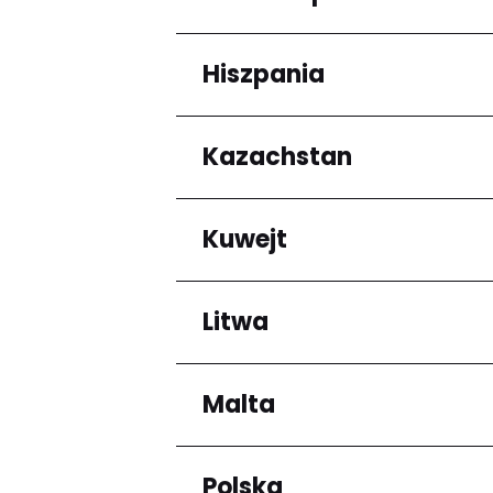
Arrondissement de C
Hiszpania
Regiony
Grande-Terre
Kazachstan
Regiony
Andalucía
Kuwejt
Regiony
Almaty Region
Litwa
Regiony
Mubarak al-Kabir
Malta
Regiony
Okręg kłajpedzki
Panevėžio apskritis
Polska
Regiony