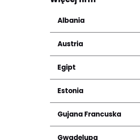
Albania
Austria
Regiony
Qarku i Tiranës
Egipt
Regiony
Niederösterreich
Estonia
Regiony
Kair
Gujana Francuska
Regiony
Harju maakond
Gwadelupa
Regiony