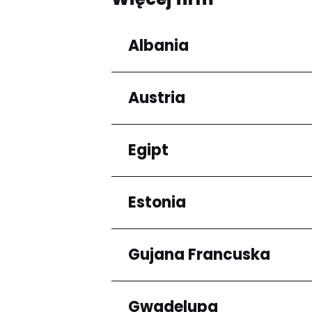
Albania
Austria
Regiony
Qarku i Tiranës
Egipt
Regiony
Niederösterreich
Estonia
Regiony
Kair
Gujana Francuska
Regiony
Harju maakond
Gwadelupa
Regiony