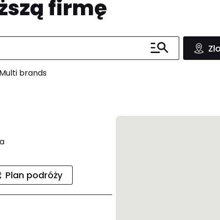
ższą firmę
Zl
Multi brands
ra
Plan podróży