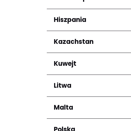
Arrondissement de C
Hiszpania
Regiony
Grande-Terre
Kazachstan
Regiony
Andalucía
Kuwejt
Regiony
Almaty Region
Litwa
Regiony
Mubarak al-Kabir
Malta
Regiony
Okręg kłajpedzki
Panevėžio apskritis
Polska
Regiony