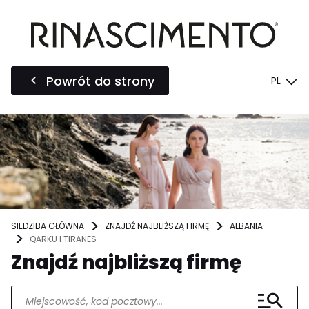
Powrót do strony
PL
SIEDZIBA GŁÓWNA
ZNAJDŹ NAJBLIŻSZĄ FIRMĘ
ALBANIA
QARKU I TIRANËS
Znajdź najbliższą firmę