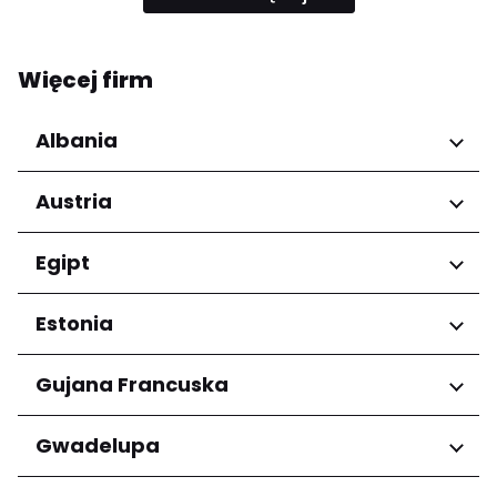
Więcej firm
Albania
Regiony
Austria
Qarku i Tiranës
Regiony
Egipt
Niederösterreich
Regiony
Estonia
Salzburg
Wien
Kair
Regiony
Gujana Francuska
Harju maakond
Regiony
Gwadelupa
Tartu maakond
Arrondissement de Cayenne