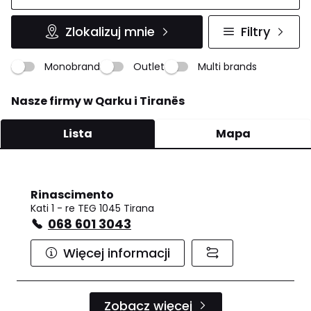
Zlokalizuj mnie
Filtry
Monobrand
Outlet
Multi brands
Nasze firmy w Qarku i Tiranës
Lista
Mapa
Rinascimento
Kati 1 - re TEG 1045 Tirana
068 601 3043
Więcej informacji
Zobacz więcej