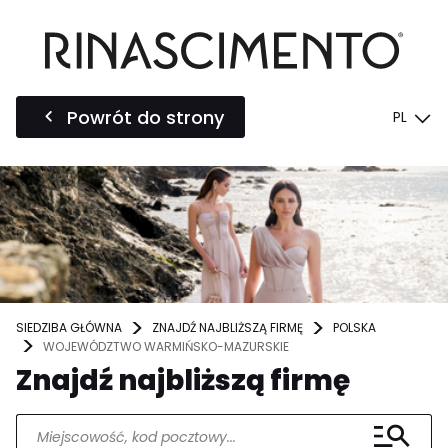
Powrót do strony
PL
SIEDZIBA GŁÓWNA
ZNAJDŹ NAJBLIŻSZĄ FIRMĘ
POLSKA
WOJEWÓDZTWO WARMIŃSKO-MAZURSKIE
Znajdź najbliższą firmę