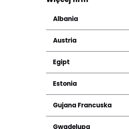
Albania
Austria
Regiony
Qarku i Tiranës
Egipt
Regiony
Niederösterreich
Estonia
Regiony
Kair
Gujana Francuska
Regiony
Harju maakond
Gwadelupa
Regiony