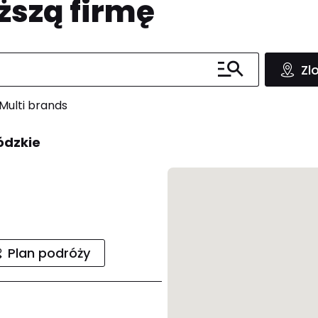
ższą firmę
Zl
Multi brands
ódzkie
Plan podróży