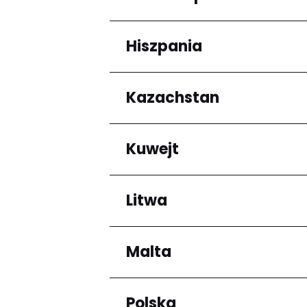
Arrondissement de C
Hiszpania
Regiony
Grande-Terre
Kazachstan
Regiony
Andalucía
Kuwejt
Regiony
Almaty Region
Litwa
Regiony
Mubarak al-Kabir
Malta
Regiony
Okręg kłajpedzki
Panevėžio apskritis
Polska
Regiony