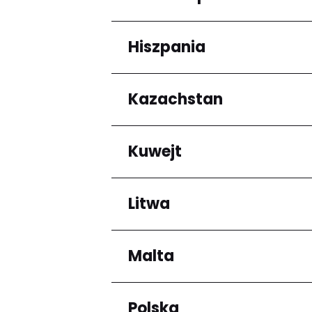
Arrondissement de C
Hiszpania
Regiony
Grande-Terre
Kazachstan
Regiony
Andalucía
Kuwejt
Regiony
Almaty Region
Litwa
Regiony
Mubarak al-Kabir
Malta
Regiony
Okręg kłajpedzki
Panevėžio apskritis
Polska
Regiony