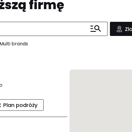
ższą firmę
Zl
Multi brands
o
Plan podróży