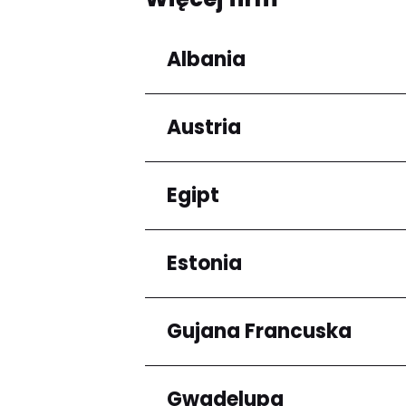
Albania
Austria
Regiony
Qarku i Tiranës
Egipt
Regiony
Niederösterreich
Estonia
Regiony
Kair
Gujana Francuska
Regiony
Harju maakond
Gwadelupa
Regiony