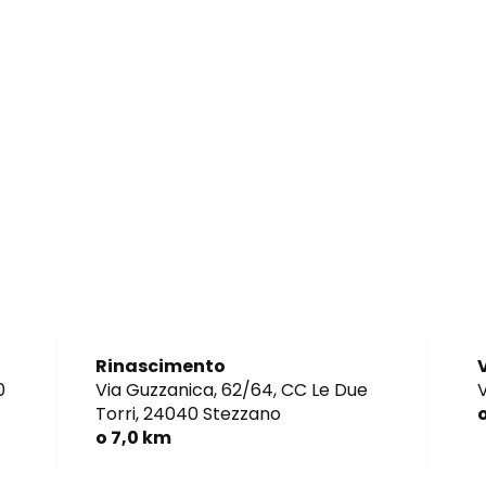
Rinascimento
0
Via Guzzanica, 62/64, CC Le Due
V
Torri,
24040 Stezzano
o 7,0 km