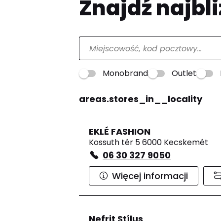
Znajdź najbli
Monobrand
Outlet
areas.stores_in__locality
EKLÉ FASHION
Kossuth tér 5 6000 Kecskemét
06 30 327 9050
Więcej informacji
Nefrit Stílus