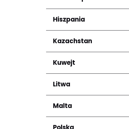
Arrondissement de C
Hiszpania
Regiony
Grande-Terre
Kazachstan
Regiony
Andalucía
Kuwejt
Regiony
Almaty Region
Litwa
Regiony
Mubarak al-Kabir
Malta
Regiony
Okręg kłajpedzki
Panevėžio apskritis
Polska
Regiony