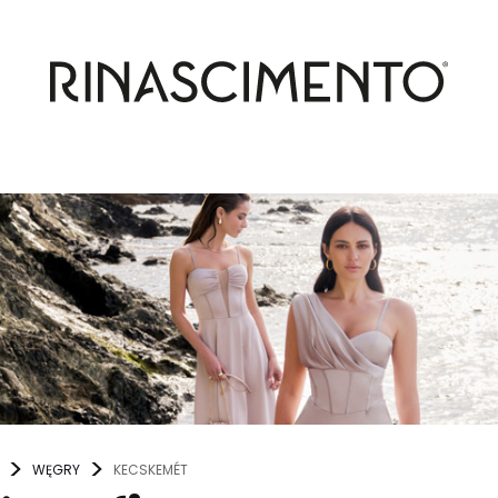
WĘGRY
KECSKEMÉT