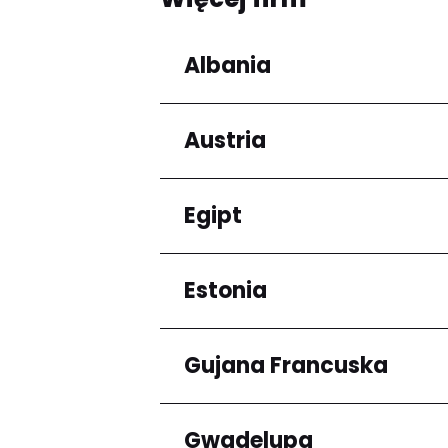
Albania
Austria
Regiony
Qarku i Tiranës
Egipt
Regiony
Niederösterreich
Estonia
Regiony
Kair
Gujana Francuska
Regiony
Harju maakond
Gwadelupa
Regiony