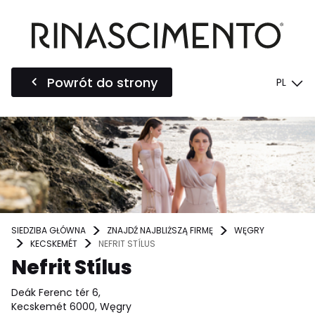
Powrót do strony
PL
SIEDZIBA GŁÓWNA
ZNAJDŹ NAJBLIŻSZĄ FIRMĘ
WĘGRY
KECSKEMÉT
NEFRIT STÍLUS
Nefrit Stílus
Deák Ferenc tér 6,
Kecskemét 6000, Węgry