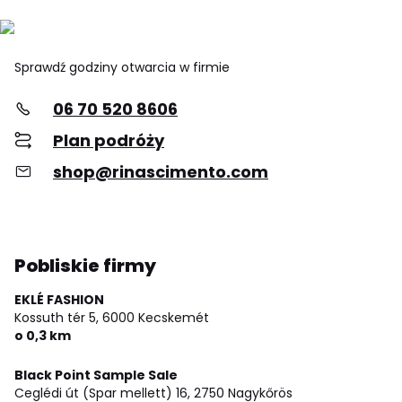
Sprawdź godziny otwarcia w firmie
06 70 520 8606
Plan podróży
shop@rinascimento.com
Pobliskie firmy
EKLÉ FASHION
Kossuth tér 5,
6000 Kecskemét
o 0,3 km
Black Point Sample Sale
Ceglédi út (Spar mellett) 16,
2750 Nagykőrös