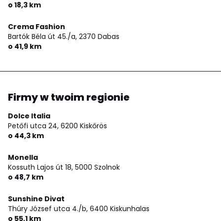
o 18,3 km
Crema Fashion
Bartók Béla út 45./a,
2370 Dabas
o 41,9 km
Firmy w twoim regionie
Dolce Italia
Petőfi utca 24,
6200 Kiskőrös
o 44,3 km
Monella
Kossuth Lajos út 18,
5000 Szolnok
o 48,7 km
Sunshine Divat
Thúry József utca 4./b,
6400 Kiskunhalas
o 55,1 km