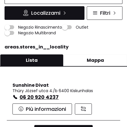
Localizzami
Filtri
Negozio Rinascimento
Outlet
Negozio Multibrand
areas.stores_in__locality
Lista
Mappa
Sunshine Divat
Thúry József utca 4./b 6400 Kiskunhalas
06 20 920 4237
Più informazioni