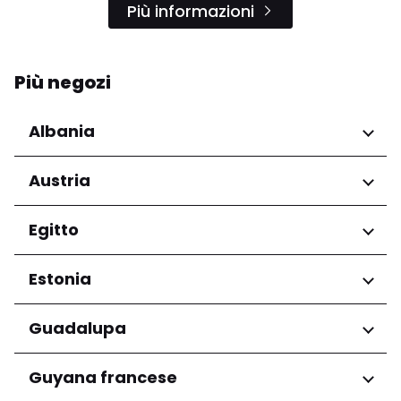
Più informazioni
Più negozi
Albania
Regioni
Austria
Qarku i Tiranës
Regioni
Egitto
Niederösterreich
Regioni
Estonia
Salzburg
Wien
Governatorato del Cairo
Regioni
Guadalupa
Harju maakond
Regioni
Guyana francese
Tartu maakond