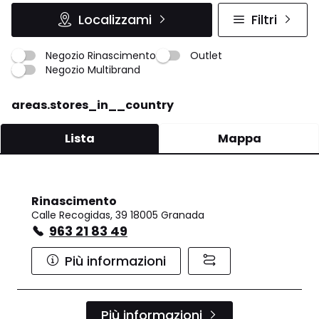
Localizzami
Filtri
Negozio Rinascimento
Outlet
Negozio Multibrand
areas.stores_in__country
Lista
Mappa
Rinascimento
Calle Recogidas, 39 18005 Granada
963 21 83 49
Più informazioni
Più informazioni