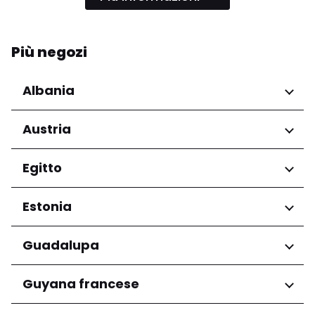
Più negozi
Albania
Regioni
Austria
Qarku i Tiranës
Regioni
Egitto
Niederösterreich
Regioni
Estonia
Salzburg
Wien
Governatorato del Cairo
Regioni
Guadalupa
Harju maakond
Regioni
Guyana francese
Tartu maakond
Grande-Terre