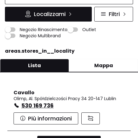
Localizzami
Filtri
Negozio Rinascimento
Outlet
Negozio Multibrand
areas.stores_in__locality
Lista
Mappa
Cavallo
Olimp, Al. Spółdzielczości Pracy 34 20-147 Lublin
530 169 736
Più informazioni