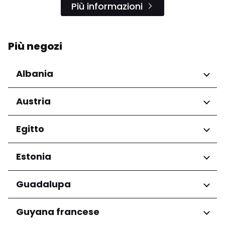
Più informazioni
Più negozi
Albania
Regioni
Austria
Qarku i Tiranës
Regioni
Egitto
Niederösterreich
Regioni
Estonia
Salzburg
Wien
Governatorato del Cairo
Regioni
Guadalupa
Harju maakond
Regioni
Guyana francese
Tartu maakond